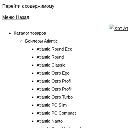
Перейти к содержимому
Меню
Назад
Каталог товаров
Бойлеры Atlantic
Конвектор Atlantic F119
Atlantic Round Eco
CMG TLC/M2 (2000W)
Atlantic Round
Atlantic Classic
Atlantic Opro Ego
Главная
⇒
Электрические конвекторы
⇒
Atlantic F119
⇒
Конвектор
Atlantic F119 CMG TLC/M2 (2000W)
Atlantic Opro Profi
Atlantic Opro Profi+
Atlantic Opro Turbo
Atlantic PC Slim
Atlantic PC Compact
Atlantic Nanto