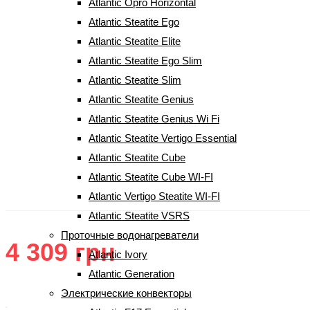
Atlantic Opro Horizontal
Atlantic Steatite Ego
Atlantic Steatite Elite
Atlantic Steatite Ego Slim
Atlantic Steatite Slim
Atlantic Steatite Genius
Atlantic Steatite Genius Wi Fi
Конвектор Atlantic F119 CMG
Atlantic Steatite Vertigo Essential
TLC/M2 (2000W)
Atlantic Steatite Cube
Atlantic Steatite Cube WI-FI
(
1
Рейтинг
5.00
из 5 на основе опроса
1
пользователя
Atlantic Vertigo Steatite WI-FI
отзыв клиента)
Atlantic Steatite VSRS
Проточные водонагреватели
4 309
грн
Atlantic Ivory
Atlantic Generation
Электрические конвекторы