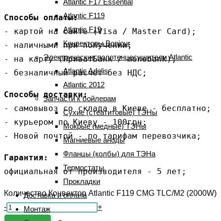
Atlantic F17 Essential
Atlantic F119
Способы оплаты:
Atlantic F19
- картой на сайте (Visa / Master Card);

Конвекторы Bonjour
- наличными при получении;

Электрические полотенцесушители Atlantic
- на карту (ПриватБанк / monobank);

Atlantic Adelis
- безналичный расчет без НДС;
Atlantic 2012
Способы доставки:
Запчасти к бойлерам
- самовывоз со склада в Киеве - бесплатно;

Сухие (стеатитовые) ТЭНы
- курьером по Киеву - 100грн;

Мокрые (медные) ТЭНы
- Новой почтой - по тарифам перевозчика;
Магниевые аноды
Фланцы (колбы) для ТЭНа
Гарантия:
Термостаты
официальная от производителя - 5 лет;
Прокладки
Количество Конвектор Atlantic F119 CMG TLC/M2 (2000W)
Доставка и оплата
-
+
Монтаж