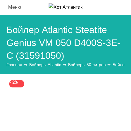
Перейти
Меню
к
содержимому
Бойлер Atlantic Steatite
Genius VM 050 D400S-3E-
C (31591050)
Главная
⇒
Бойлеры Atlantic
⇒
Бойлеры 50 литров
⇒
Бойлер At
-
2%