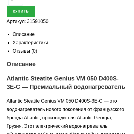
Бойлер
Atlantic
КУПИТЬ
Steatite
Артикул:
31591050
Genius
VM
Описание
050
Характеристики
D400S-
Отзывы (0)
3E-
Описание
C
(31591050)
Atlantic Steatite Genius VM 050 D400S-
3E-C — Премиальный водонагреватель
Atlantic Steatite Genius VM 050 D400S-3E-C — это
водонагреватель нового поколения от французского
бренда Atlantic, производителя Atlantic Georgia,
Грузия. Этот электрический водонагреватель