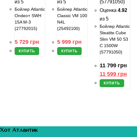
из 5
из 5
Бойлер Atlantic
Бойлер Atlantic
Оценка
4.92
Ondeo+ SWH
Classic VM 100
из 5
15A M-3
N4L
Бойлер Atlantic
(27792015)
(25492100)
Steatite Cube
Slim VM 50 S3
5 729
грн
5 999
грн
C 1500W
КУПИТЬ
КУПИТЬ
(57791050)
11 799
грн
Первоначальная
Теку
11 599
грн
цена
цена
составляла
11
КУПИТЬ
11
599
799
грн.
грн.
Хот Атлантик