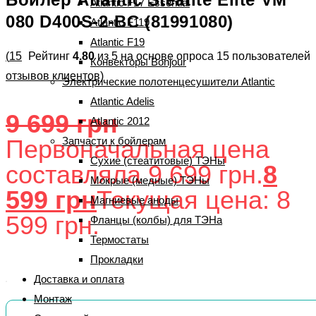
Atlantic F17 Essential
080 D400S-2-BC (81991080)
Atlantic F119
Atlantic F19
(
15
Рейтинг
4.80
из 5 на основе опроса
15
пользователей
Конвекторы Bonjour
отзывов клиентов)
Электрические полотенцесушители Atlantic
Atlantic Adelis
9 699
грн
Atlantic 2012
Первоначальная цена
Запчасти к бойлерам
Сухие (стеатитовые) ТЭНы
составляла 9 699 грн.
8
Мокрые (медные) ТЭНы
599
грн
Текущая цена: 8
Магниевые аноды
599 грн.
Фланцы (колбы) для ТЭНа
Термостаты
Прокладки
Доставка и оплата
Монтаж