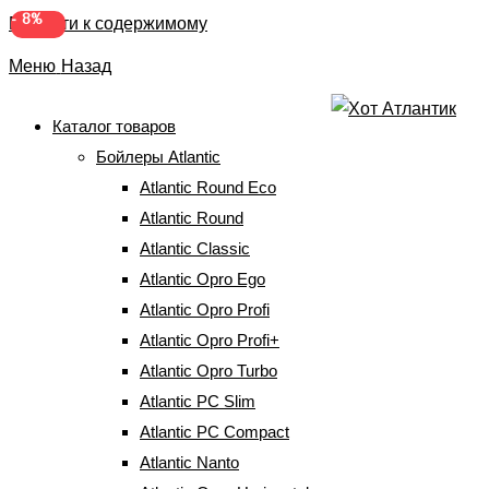
-
8%
Перейти к содержимому
Меню
Назад
Каталог товаров
Бойлеры Atlantic
Бойлер Atlantic Steatite
Atlantic Round Eco
Elite VM 080 D400S-2-BC
Atlantic Round
Atlantic Classic
(81991080)
Atlantic Opro Ego
Atlantic Opro Profi
Главная
⇒
Бойлеры Atlantic
⇒
Бойлеры Atlantic с сухим
Atlantic Opro Profi+
ТЭНом
⇒
Бойлер Atlantic Steatite Elite VM 080 D400S-2-BC
(81991080)
Atlantic Opro Turbo
Atlantic PC Slim
Atlantic PC Compact
-
11%
Atlantic Nanto