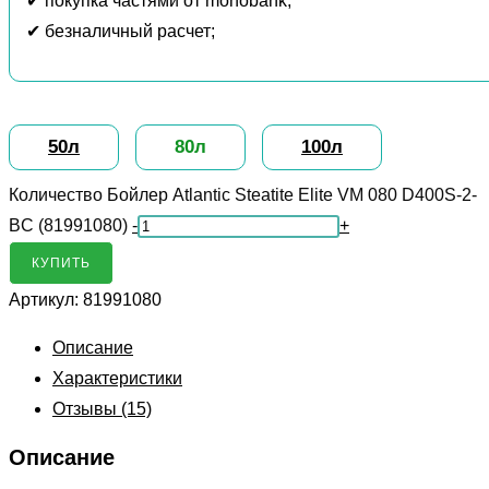
✔ покупка частями от monobank;
✔ безналичный расчет;
50л
80л
100л
Количество Бойлер Atlantic Steatite Elite VM 080 D400S-2-
BC (81991080)
-
+
КУПИТЬ
Артикул:
81991080
Описание
Характеристики
Отзывы (15)
Описание