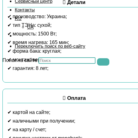
Сервисный центр
Детали
Контакты
✔ производство: Украина;
RU
✔ тип ТЭНа: сухой;
UA
✔ мощность: 1500 Вт;
✔ время нагрева: 165 мин;
Переключить поиск по веб-сайту
✔ форма бака: круглая;
✔ монтаж: вертикальный;
Поиск на сайте
✔ гарантия: 8 лет;
Оплата
✔ картой на сайте;
✔ наличными при получении;
✔ на карту / счет;