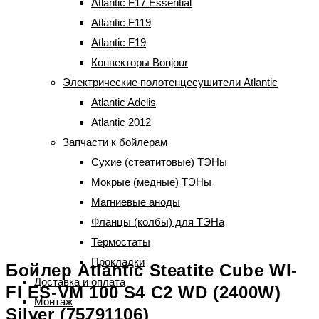
Atlantic F17 Essential
Atlantic F119
Atlantic F19
Конвекторы Bonjour
Электрические полотенцесушители Atlantic
Atlantic Adelis
Atlantic 2012
Запчасти к бойлерам
Сухие (стеатитовые) ТЭНы
Мокрые (медные) ТЭНы
Магниевые аноды
Фланцы (колбы) для ТЭНа
Термостаты
Прокладки
Бойлер Atlantic Steatite Cube WI-
Доставка и оплата
FI ES-VM 100 S4 C2 WD (2400W)
Монтаж
Silver (75791106)