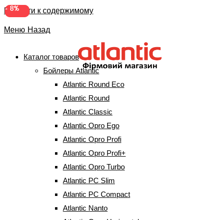
-
-
8%
8%
Перейти к содержимому
Меню
Назад
Каталог товаров
Бойлеры Atlantic
Бойлер Atlantic Steatite
Atlantic Round Eco
Cube WI-FI ES-VM 100 S4
Atlantic Round
Atlantic Classic
C2 WD (2400W) Silver
Atlantic Opro Ego
(75791106)
Atlantic Opro Profi
Atlantic Opro Profi+
Atlantic Opro Turbo
Главная
⇒
Бойлеры Atlantic
⇒
Бойлеры Atlantic с сухим
ТЭНом
⇒
Бойлер Atlantic Steatite Cube WI-FI ES-VM 100 S4 C2
Atlantic PC Slim
WD (2400W) Silver (75791106)
Atlantic PC Compact
Atlantic Nanto