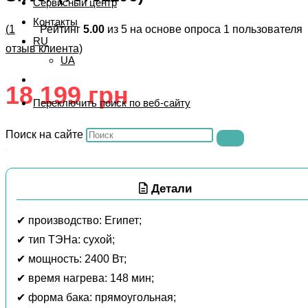
Сервисный центр
Контакты
(
1
Рейтинг
5.00
из 5 на основе опроса
1
пользователя
RU
отзыв клиента)
UA
18 199
грн
Переключить поиск по веб-сайту
Поиск на сайте
Детали
✔ производство: Египет;
✔ тип ТЭНа: сухой;
✔ мощность: 2400 Вт;
✔ время нагрева: 148 мин;
✔ форма бака: прямоугольная;