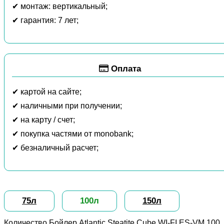
✔ монтаж: вертикальный;
✔ гарантия: 7 лет;
Оплата
✔ картой на сайте;
✔ наличными при получении;
✔ на карту / счет;
✔ покупка частями от monobank;
✔ безналичный расчет;
75л
100л
150л
Количество Бойлер Atlantic Steatite Cube WI-FI ES-VM 100