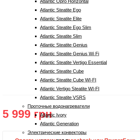
Atlantic Opro Horizontal
Atlantic Steatite Ego
Atlantic Steatite Elite
Atlantic Steatite Ego Slim
Atlantic Steatite Slim
Atlantic Steatite Genius
Atlantic Steatite Genius Wi Fi
Бойлер Atlantic Nanto SWH 15A M-
Atlantic Steatite Vertigo Essential
N1 2000W
Atlantic Steatite Cube
Atlantic Steatite Cube WI-FI
(
1
Рейтинг
5.00
из 5 на основе опроса
1
пользователя
Atlantic Vertigo Steatite WI-FI
отзыв клиента)
Atlantic Steatite VSRS
Проточные водонагреватели
5 999
грн
Atlantic Ivory
Atlantic Generation
Электрические конвекторы