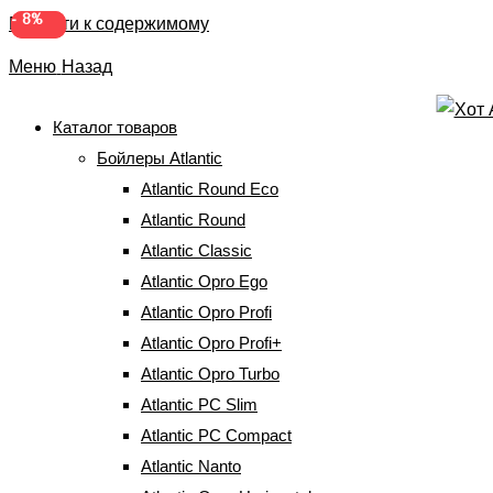
-
-
10%
8%
Перейти к содержимому
Меню
Назад
Каталог товаров
Бойлеры Atlantic
Бойлер Atlantic Nanto
Atlantic Round Eco
SWH 15A M-N1 2000W
Atlantic Round
Atlantic Classic
Atlantic Opro Ego
Главная
⇒
Бойлеры Atlantic
⇒
Бойлеры 10-15 литров
⇒
Бойлер
Atlantic Nanto SWH 15A M-N1 2000W
Atlantic Opro Profi
Atlantic Opro Profi+
Atlantic Opro Turbo
Atlantic PC Slim
Atlantic PC Compact
Atlantic Nanto