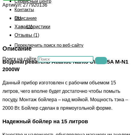
Сервисный центр
Артикул:
277920136
Контакты
RU
Описание
UA
Характеристики
Отзывы (1)
Переключить поиск по веб-сайту
Описание
Поиск на сайте
Водонагреватель Atlantic Nanto SWH 15A M-N1
2000W
Данный прибор изготовлен с рабочим объемом 15
литров, чего вполне будет достаточно чтобы помыть
посуду. Монтаж бойлера – над мойкой. Мощность тэна –
2000 Вт. Бойлер сделан в прямоугольной форме.
Надежный бойлер на 15 литров
Качество и надежность обусловлена магниевым анодом