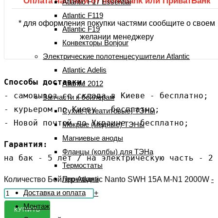
Оплата частями от monobank или ПриватБанк
Atlantic F17 Essential
Atlantic F119
* для оформления покупки частями сообщите о своем
Atlantic F19
желании менеджеру
Конвекторы Bonjour
Электрические полотенцесушители Atlantic
Atlantic Adelis
Способы доставки:
Atlantic 2012
- самовывоз со склада в Киеве - бесплатно;

Запчасти к бойлерам
- курьером по Киеву - бесплатно;

Сухие (стеатитовые) ТЭНы
- Новой почтой по Украине - бесплатно;
Мокрые (медные) ТЭНы
Магниевые аноды
Гарантия:
Фланцы (колбы) для ТЭНа
на бак - 5 лет / на электрическую часть - 2 
Термостаты
Прокладки
Количество Бойлер Atlantic Nanto SWH 15A M-N1 2000W
-
Доставка и оплата
+
Монтаж
КУПИТЬ