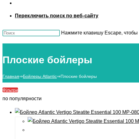
Переключить поиск по веб-сайту
Нажмите клавишу Escape, чтобы 
Плоские бойлеры
Главная
⇒
Бойлеры Atlantic
⇒
Плоские бойлеры
Фільтри
по популярности